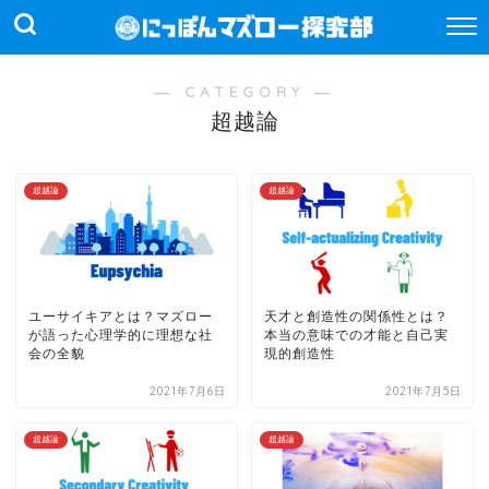
― CATEGORY ―
超越論
超越論
超越論
ユーサイキアとは？マズロー
天才と創造性の関係性とは？
が語った心理学的に理想な社
本当の意味での才能と自己実
会の全貌
現的創造性
2021年7月6日
2021年7月5日
超越論
超越論