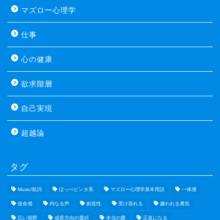
マズロー心理学
仕事
心の健康
欲求階層
自己実現
超越論
タグ
Music/歌詞
ほっぺビンタ系
マズロー心理学基本用語
一体感
使命感
内なる声
創造性
受け容れる
嫌われる勇気
広い視野
成長方向の選択
本当の愛
正直になる