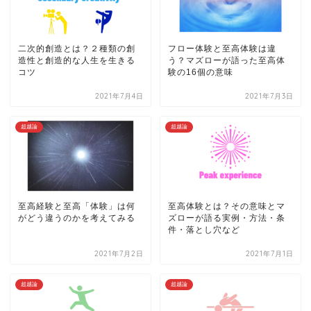
二次的創造とは？２種類の創
フロー体験と至高体験は違
造性と創造的な人生を生きる
う？マズローが語った至高体
コツ
験の16個の意味
2021年7月4日
2021年7月3日
超越論
超越論
至高経験と至高「体験」は何
至高体験とは？その意味とマ
がどう違うのかを考えてみる
ズローが語る実例・方法・条
件・落とし穴など
2021年7月2日
2021年7月1日
超越論
超越論